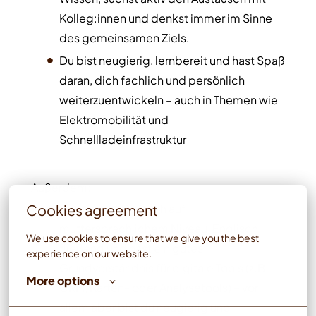
Kolleg:innen und denkst immer im Sinne
des gemeinsamen Ziels.
Du bist neugierig, lernbereit und hast Spaß
daran, dich fachlich und persönlich
weiterzuentwickeln – auch in Themen wie
Elektromobilität und
Schnellladeinfrastruktur
Außerdem:
Cookies agreement
Du sprichst Deutsch auf
muttersprachlichem Niveau, Englisch
We use cookies to ensure that we give you the best 
fließend und hast ein gutes
experience on our website.
Grundverständnis für digitale Tools (z.B.
More options
CRM, Karten- oder Analysetools) – vor
allem aber bist du neugierig und